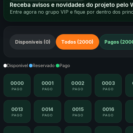
Receba avisos e novidades do projeto pelo
Entre agora no grupo VIP e fique por dentro dos pri
Disponíveis (0)
Todos (2000)
Pagos (200
Disponível
Reservado
Pago
0000
0001
0002
0003
PAGO
PAGO
PAGO
PAGO
0013
0014
0015
0016
PAGO
PAGO
PAGO
PAGO