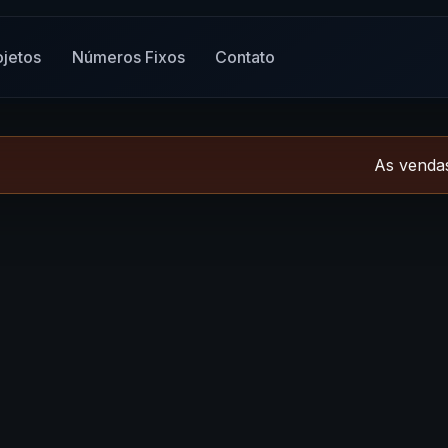
ojetos
Números Fixos
Contato
As vendas