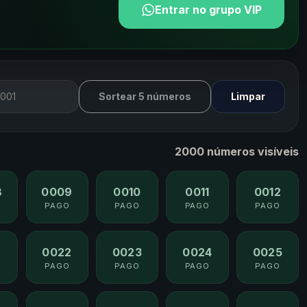
Entrar no grupo VIP
Sortear 5 números
Limpar
2000 números visíveis
8
0009
0010
0011
0012
PAGO
PAGO
PAGO
PAGO
1
0022
0023
0024
0025
PAGO
PAGO
PAGO
PAGO