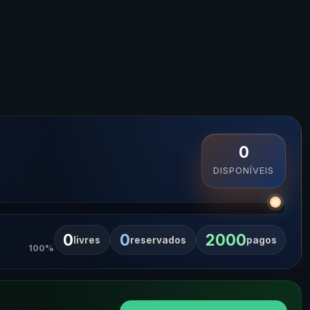
0
DISPONÍVEIS
0
0
2000
livres
reservados
pagos
100%