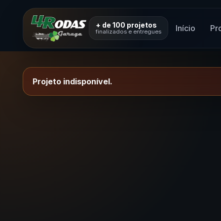
+ de 100 projetos
Início
Pr
finalizados e entregues
Projeto indisponível.