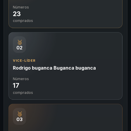
Números
23
comprados
🥈
02
VICE-LÍDER
Rodrigo buganca Buganca buganca
Números
17
comprados
🥉
03