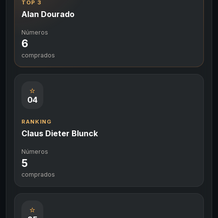
TOP 3
Alan Dourado
Números
6
comprados
⭐
04
RANKING
Claus Dieter Blunck
Números
5
comprados
⭐