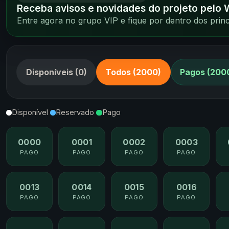
Receba avisos e novidades do projeto pelo
Entre agora no grupo VIP e fique por dentro dos pri
Disponíveis (0)
Todos (2000)
Pagos (200
Disponível
Reservado
Pago
0000
0001
0002
0003
PAGO
PAGO
PAGO
PAGO
0013
0014
0015
0016
PAGO
PAGO
PAGO
PAGO