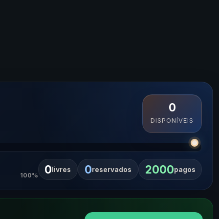
0
DISPONÍVEIS
0
0
2000
livres
reservados
pagos
100%