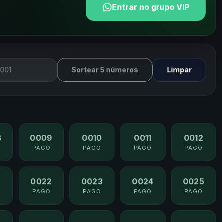
Entrar no grupo VIP
Sortear 5 números
Limpar
8
0009
0010
0011
0012
PAGO
PAGO
PAGO
PAGO
1
0022
0023
0024
0025
PAGO
PAGO
PAGO
PAGO