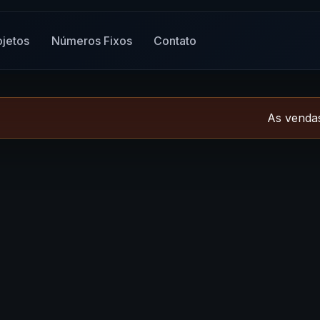
ojetos
Números Fixos
Contato
As vendas