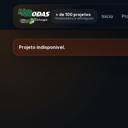
+ de 100 projetos
Início
Pr
finalizados e entregues
Projeto indisponível.